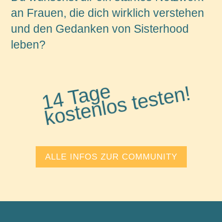
an Frauen, die dich wirklich verstehen
und den Gedanken von Sisterhood
leben?
1
4
T
a
e
k
o
st
e
nl
o
s t
e
st
e
g
n!
ALLE INFOS ZUR COMMUNITY