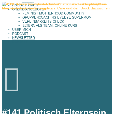
PAARE
UNTERNEHMEN
ONLINE-ANGEBOTE
FEMINIST MOTHERHOOD COMMUNITY
GRUPPENCOACHING BYEBYE SUPERMOM
VEREINBARKEITS-CHECK
ELTERN ALS TEAM: ONLINE-KURS
ÜBER MICH
PODCAST
NEWSLETTER
KONTAKT

#141 Politisch Elternsein