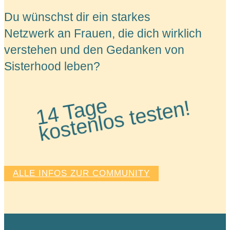
Du wünschst dir ein starkes
Netzwerk an Frauen, die dich wirklich
verstehen und den Gedanken von
Sisterhood leben?
1
4
T
a
e
k
o
st
e
nl
o
s t
e
st
e
g
n!
ALLE INFOS ZUR COMMUNITY